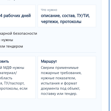
Что нужно
14 рабочих дней
описание, состав, ТУ/ТИ,
чертежи, протоколы
арной безопасности
я нужны
 или тендером
овить
Маршрут
ей МДФ нужны
Сверим применимые
материал/
пожарные требования,
область
нужные показатели,
, ТУ/паспорт,
испытания и формат
 протоколы, если
документа под объект,
поставку или тендер.