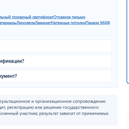
льный пожарный сертификат
Отказное письмо
атериалы
Линолеум
Ламинат
Натяжные потолки
Панели МДФ
тификации?
кумент?
сультационное и организационное сопровождение.
дит, регистрацию или решение государственного
оченный участник; результат зависит от применимых