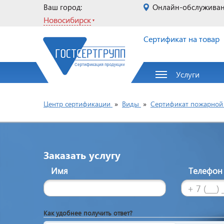
Ваш город:
Онлайн-обслужива
Новосибирск
Сертификат на товар
Услуги
Центр сертификации
»
Виды
»
Сертификат пожарной 
Заказать услугу
Имя
Телефо
Как удобнее получить ответ?