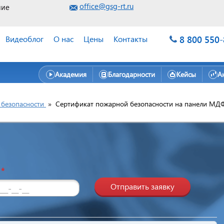
office@gsg-rt.ru
ние
8 800 550
Видеоблог
О нас
Цены
Контакты
Академия
Благодарности
Кейсы
А
безопасности
»
Сертификат пожарной безопасности на панели МД
н
*
Отправить заявку