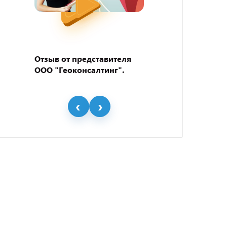
Отзыв от представителя
Отзыв
ООО "Геоконсалтинг".
пивно
"BEER