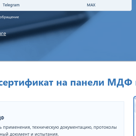
Telegram
MAX
а обращение
оге
ертификат на панели МДФ 
ДФ
сть применения, техническую документацию, протоколы
жный документ и испытания.